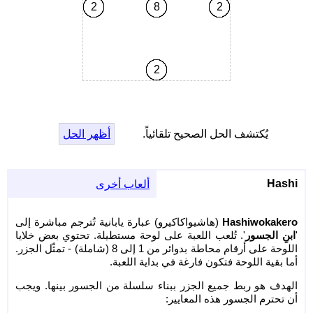
2
8
2
2
يُكتشف الحل الصحيح تلقائياً.
أظهر الحل
Hashi
ألعاب أخرى
Hashiwokakero
(هاشيواكاكيرو) عبارة يابانية تُترجم مباشرة إلى
'
ابنِ الجسور
'. تُلعب اللعبة على لوحة مستطيلة. تحتوي بعض خلايا
اللوحة على أرقام محاطة بدوائر من 1 إلى 8 (شاملة) - تمثّل الجزر.
أما بقية اللوحة فتكون فارغة في بداية اللعبة.
الهدف هو ربط جميع الجزر ببناء سلسلة من الجسور بينها. ويجب
أن تحترم الجسور هذه المعايير: