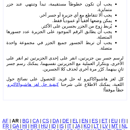
يجب أن تكون خطوطاً مستقيمة، تبدأ وتنتهي عند جزر
متمايزة.
يجب ألا تتقاطع مع أي جزيرة أو جسر آخر.
يمكن وضعها أفقياً أو عمودياً فقط.
يُربط زوج من الجزر بجسرين على الأكثر.
يجب أن يطابق الرقم الموجود على الجزيرة عدد جسورها
المتصلة.
يجب أن تربط الجسور جميع الجزر في مجموعة واحدة
متصلة.
لرسم جسر بين جزيرتين، انقر على إحدى الجزيرتين ثم انقر على
الأخرى. وبتكرار العملية مع الجزيرتين نفسيهما، يمكنك رسم جسر
ثانٍ بينهما. كرّر مرة أخرى لحذف كلا الجسرين.
كل لغز هاشيواكاكيرو له حل فريد. للحصول على نصائح حول
اللعبة، يمكنك الاطلاع على شرحنا
كيفية حل لغز هاشيواكاكيرو
.
حظاً موفقاً!
AF
|
AR
|
BG
|
CA
|
CS
|
DA
|
DE
|
EL
|
EN
|
ES
|
ET
|
EU
|
FI
|
FR
|
GA
|
HI
|
HR
|
HU
|
ID
|
IS
|
IT
|
JA
|
KO
|
LT
|
LV
|
MT
|
NL